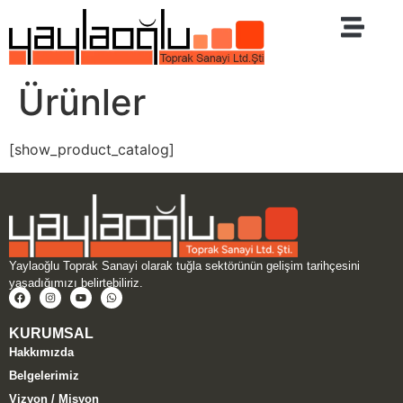
Tuğla Grubu
Kiremit Grubu
El Yapımı Tuğla
Ürünler
[show_product_catalog]
Yaylaoğlu Toprak Sanayi olarak tuğla sektörünün gelişim tarihçesini
yaşadığımızı belirtebiliriz.
KURUMSAL
Hakkımızda
Belgelerimiz
Vizyon / Misyon