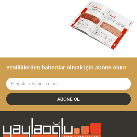
Yeniliklerden haberdar olmak için abone olun!
ABONE OL