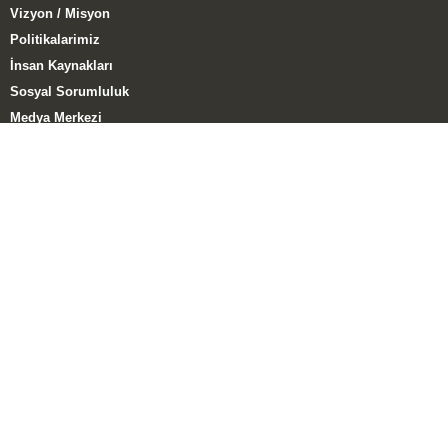
Vizyon / Misyon
Politikalarimiz
İnsan Kaynakları
Sosyal Sorumluluk
Medya Merkezi
Müşteri Memnuniyet Anketi
ÜRÜN GRUPLARI
Tuğla Grubu
Kiremit Grubu
El Yapımı Tuğla Grubu
HABERLER
Kampanyalar
Haberler
Katıldığımız Fuarlar
E-Katalog
Blog – Yaylaoğlu