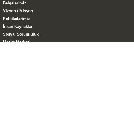
Belgelerimiz
Vizyon / Misyon
Politikalarimiz
İnsan Kaynakları
Sosyal Sorumluluk
Medya Merkezi
Müşteri Memnuniyet Anketi
ÜRÜN GRUPLARI
Tuğla Grubu
Kiremit Grubu
El Yapımı Tuğla Grubu
HABERLER
Kampanyalar
Haberler
Katıldığımız Fuarlar
E-Katalog
Blog – Yaylaoğlu