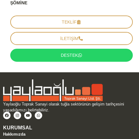
ŞÖMINE
TEKLİF
İLETİŞİM
DESTEK
Yaylaoğlu Toprak Sanayi olarak tuğla sektörünün gelişim tarihçesini
yaşadığımızı belirtebiliriz.
KURUMSAL
Hakkımızda