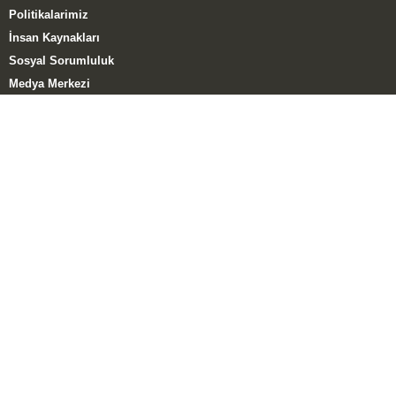
Politikalarimiz
İnsan Kaynakları
Sosyal Sorumluluk
Medya Merkezi
Müşteri Memnuniyet Anketi
ÜRÜN GRUPLARI
Tuğla Grubu
Kiremit Grubu
El Yapımı Tuğla Grubu
HABERLER
Kampanyalar
Haberler
Katıldığımız Fuarlar
E-Katalog
Blog – Yaylaoğlu
İLETİŞİM