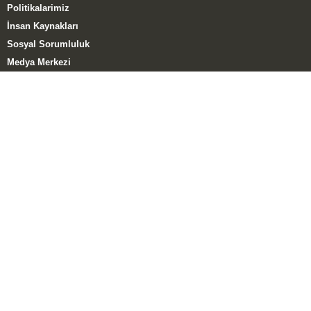
Politikalarimiz
İnsan Kaynakları
Sosyal Sorumluluk
Medya Merkezi
Müşteri Memnuniyet Anketi
ÜRÜN GRUPLARI
Tuğla Grubu
Kiremit Grubu
El Yapımı Tuğla Grubu
HABERLER
Kampanyalar
Haberler
Katıldığımız Fuarlar
E-Katalog
Blog – Yaylaoğlu
İLETİŞİM