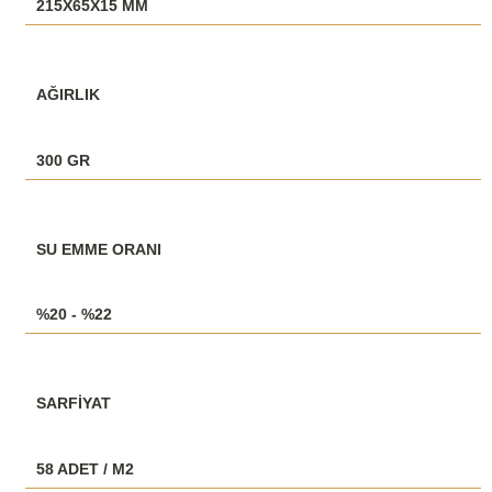
215X65X15 MM
AĞIRLIK
300 GR
SU EMME ORANI
%20 - %22
SARFİYAT
58 ADET / M2