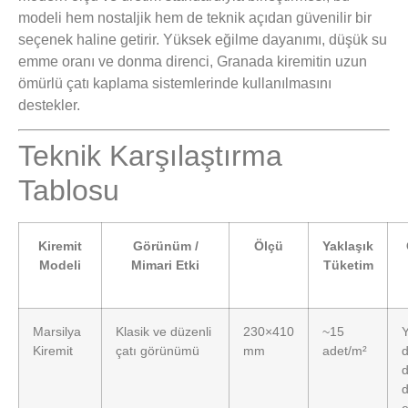
modeli hem nostaljik hem de teknik açıdan güvenilir bir
seçenek haline getirir. Yüksek eğilme dayanımı, düşük su
emme oranı ve donma direnci, Granada kiremitin uzun
ömürlü çatı kaplama sistemlerinde kullanılmasını
destekler.
Teknik Karşılaştırma
Tablosu
Kiremit
Görünüm /
Ölçü
Yaklaşık
Modeli
Mimari Etki
Tüketim
Marsilya
Klasik ve düzenli
230×410
~15
Kiremit
çatı görünümü
mm
adet/m²
d