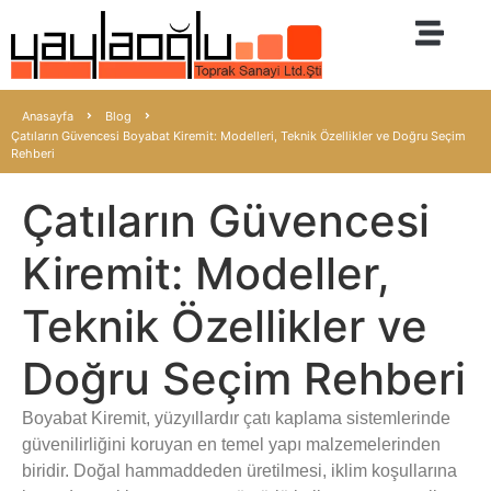
Tuğla Grubu
Kiremit Grubu
El Yapımı Tuğla
Anasayfa
Blog
Çatıların Güvencesi Boyabat Kiremit: Modelleri, Teknik Özellikler ve Doğru Seçim
Rehberi
Çatıların Güvencesi
Kiremit: Modeller,
Teknik Özellikler ve
Doğru Seçim Rehberi
Boyabat Kiremit, yüzyıllardır çatı kaplama sistemlerinde
g
üvenilirliğini koruyan en temel yapı malzemelerinden
biridir. Doğal hammaddeden üretilmesi, iklim koşullarına