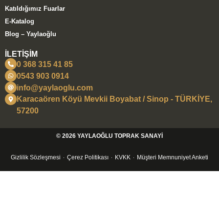
Katıldığımız Fuarlar
E-Katalog
Blog – Yaylaoğlu
İLETİŞİM
0 368 315 41 85
0543 903 0914
info@yaylaoglu.com
Karacaören Köyü Mevkii Boyabat / Sinop - TÜRKİYE,
57200
© 2026 YAYLAOĞLU TOPRAK SANAYİ
Gizlilik Sözleşmesi
Çerez Politikası
KVKK
Müşteri Memnuniyet Anketi