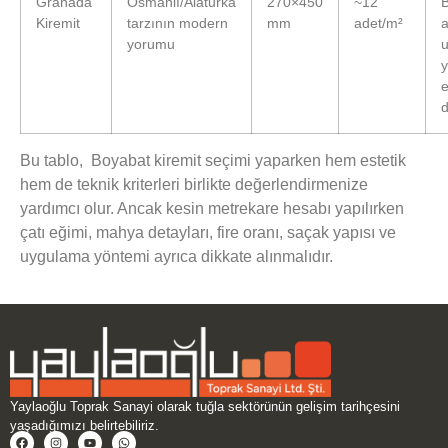
Granada
Osmanlı/Alaturka
270×450
~12
Kiremit
tarzının modern
mm
adet/m²
a
yorumu
e
Bu tablo, Boyabat kiremit seçimi yaparken hem estetik
hem de teknik kriterleri birlikte değerlendirmenize
yardımcı olur. Ancak kesin metrekare hesabı yapılırken
çatı eğimi, mahya detayları, fire oranı, saçak yapısı ve
uygulama yöntemi ayrıca dikkate alınmalıdır.
Yaylaoğlu Toprak Sanayi olarak tuğla sektörünün gelişim tarihçesini
yaşadığımızı belirtebiliriz.