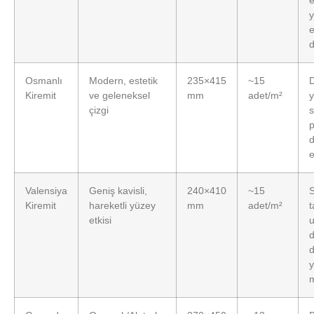
e
Osmanlı
Modern, estetik
235×415
~15
D
Kiremit
ve geleneksel
mm
adet/m²
y
çizgi
s
p
Valensiya
Geniş kavisli,
240×410
~15
Kiremit
hareketli yüzey
mm
adet/m²
t
etkisi
u
d